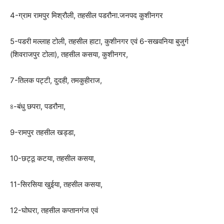
4-ग्राम रामपुर मिश्रौली, तहसील पडरौना.जनपद कुशीनगर
5-पडरी मल्लाह टोली, तहसील हाटा, कुशीनगर एवं 6-सखवनिया बुजुर्ग
(शिवराजपुर टोला), तहसील कसया, कुशीनगर,
7-तिलक पट्टी, दुदही, तमकुहीराज,
৪-बंधु छपरा, पडरौना,
9-रामपुर तहसील खड्डा,
10-छट्ठू कटया, तहसील कसया,
11-सिरसिया खुईया, तहसील कसया,
12-घोघरा, तहसील कप्तानगंज एवं