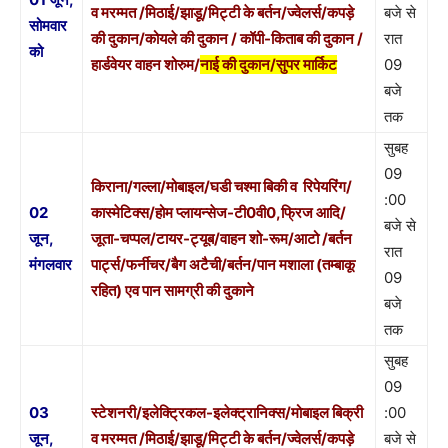
व मरम्मत /मिठाई/झाडू/मिट्टी के बर्तन/ज्वेलर्स/कपड़े
बजे से
सोमवार
की दुकान/कोयले की दुकान / कॉपी-किताब की दुकान /
रात
को
हार्डवेयर वाहन शोरुम/
नाई की दुकान/सुपर मार्किट
09
बजे
तक
सुबह
09
किराना/गल्ला/मोबाइल/घडी चश्मा बिकी व रिपेयरिंग/
:00
02
कास्मेटिक्स/होम प्लायन्सेज-टी0वी0,फ्रिज आदि/
बजे से
जून,
जूता-चप्पल/टायर-ट्यूब/वाहन शो-रूम/आटो /बर्तन
रात
मंगलवार
पार्ट्स/फर्नीचर/बैग अटैची/बर्तन/पान मशाला (तम्बाकू
09
रहित) एव पान सामग्री की दुकाने
बजे
तक
सुबह
09
03
स्टेशनरी/इलेक्ट्रिकल-इलेक्ट्रानिक्स/मोबाइल बिक्री
:00
जून,
व मरम्मत /मिठाई/झाडू/मिट्टी के बर्तन/ज्वेलर्स/कपड़े
बजे से