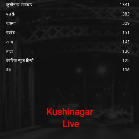
कुशीनगर समाचार
1341
पडरौना
383
कसया
309
प्रदेश
151
अन्य
143
हाटा
130
देवरिया न्यूज़ हिन्दी
125
देश
106