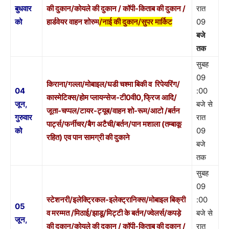
बुधवार
की दुकान/कोयले की दुकान / कॉपी-किताब की दुकान /
रात
को
हार्डवेयर वाहन शोरुम
/नाई की दुकान/सुपर मार्किट
09
बजे
तक
सुबह
09
किराना/गल्ला/मोबाइल/घडी चश्मा बिकी व रिपेयरिंग/
04
:00
कास्मेटिक्स/होम प्लायन्सेज-टी0वी0,फ्रिज आदि/
जून,
बजे से
जूता-चप्पल/टायर-ट्यूब/वाहन शो-रूम/आटो /बर्तन
गुरुवार
रात
पार्ट्स/फर्नीचर/बैग अटैची/बर्तन/पान मशाला (तम्बाकू
को
09
रहित) एव पान सामग्री की दुकाने
बजे
तक
सुबह
09
स्टेशनरी/इलेक्ट्रिकल-इलेक्ट्रानिक्स/मोबाइल बिक्री
:00
05
व मरम्मत /मिठाई/झाडू/मिट्टी के बर्तन/ज्वेलर्स/कपड़े
बजे से
जून,
की दुकान/कोयले की दुकान / कॉपी-किताब की दुकान /
रात