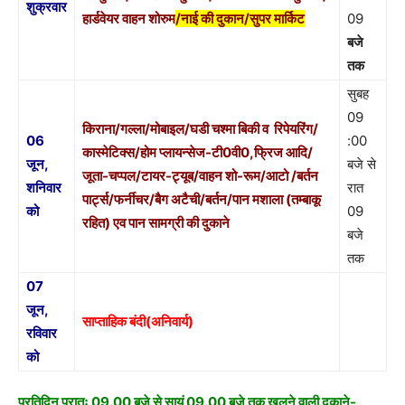
शुक्रवार
हार्डवेयर वाहन शोरुम
/नाई की दुकान/सुपर मार्किट
09
बजे
तक
सुबह
09
किराना/गल्ला/मोबाइल/घडी चश्मा बिकी व रिपेयरिंग/
06
:00
कास्मेटिक्स/होम प्लायन्सेज-टी0वी0,फ्रिज आदि/
जून,
बजे से
जूता-चप्पल/टायर-ट्यूब/वाहन शो-रूम/आटो /बर्तन
शनिवार
रात
पार्ट्स/फर्नीचर/बैग अटैची/बर्तन/पान मशाला (तम्बाकू
को
09
रहित) एव पान सामग्री की दुकाने
बजे
तक
07
जून,
साप्ताहिक बंदी(अनिवार्य)
रविवार
को
प्रतिदिन प्रातः 09.00 बजे से सायं 09.00 बजे तक खुलने वाली दुकाने-