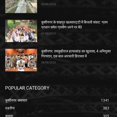
09/08/2026
कुशीनगर के शाहपुर खलवापट्टी में बिजली संकट: ग्राम
प्रधान समेत ग्रामीण धरने पर बैठे
09/08/2026
कुशीनगर: तमकुहीराज हत्याकांड का खुलासा, 4 अभियुक्त
गिरफ्तार, एक बाल अपचारी हिरासत में
08/08/2026
POPULAR CATEGORY
कुशीनगर समाचार
1341
पडरौना
383
कसया
309