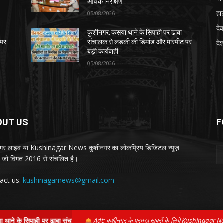
औचक निरीक्षण
हा
05/08/2026
देव
कुशीनगर: कसया थाने के सिपाही पर ढाबा
 पर
संचालक से लड़की की डिमांड और मारपीट पर
दे
बड़ी कार्यवाही
05/08/2026
OUT US
F
गर लाइव या Kushinagar News कुशीनगर का लोकप्रिय डिजिटल न्यूज़
ल, जो विगत 2016 से संचलित है।
act us:
kushinagarnews@gmail.com
पाही पर ढाबा संचालक से लड़की की डिमांड और मारपीट पर बड़ी कार्यवाही
Adt: कुशीनगर के प्रमुख़ खबरों के लिये Kushinagar N
|
कुशीनगर 