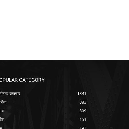
OPULAR CATEGORY
शीनगर समाचार
1341
रौना
383
सया
309
रदेश
151
्य
143