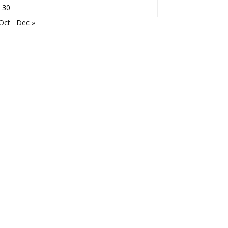
30
Oct
Dec »