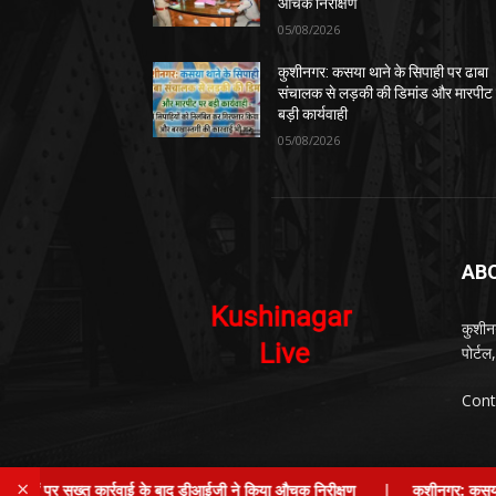
औचक निरीक्षण
05/08/2026
कुशीनगर: कसया थाने के सिपाही पर ढाबा
संचालक से लड़की की डिमांड और मारपीट
बड़ी कार्यवाही
05/08/2026
AB
कुशीन
पोर्ट
Cont
×
र सख्त कार्रवाई के बाद डीआईजी ने किया औचक निरीक्षण
|
कुशीनगर: कसया थाने के सि
© Kushinagar Live - 2022