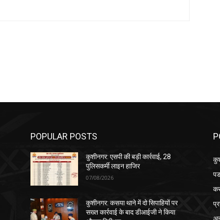
POPULAR POSTS
P
कुशीनगर: एसपी की बड़ी कार्रवाई, 28
कु
पुलिसकर्मी लाइन हाजिर
पड
07/08/2026
क
प्
कुशीनगर: कसया थाने में दो सिपाहियों पर
सख्त कार्रवाई के बाद डीआईजी ने किया
अन