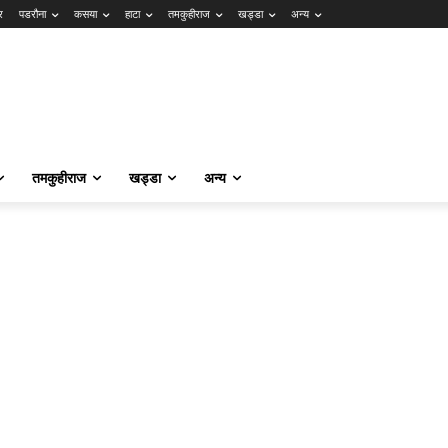
र
पडरौना
कसया
हाटा
तमकुहीराज
खड्डा
अन्य
तमकुहीराज
खड्डा
अन्य