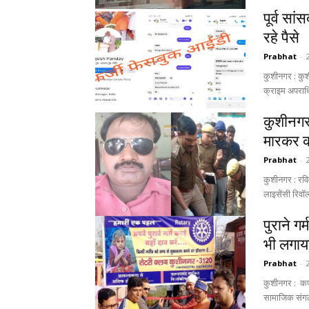
पूर्व सा
रहे पैसे
Prabhat
-
कुशीनगर : कुश
क्राइम अपराधियो
कुशीनगर 
मारकर क
Prabhat
-
कुशीनगर : रवि
लाइसेंसी रिवॉ
पुराने गर
भी लगाय
Prabhat
-
कुशीनगर : कपक
सामाजिक संगठन