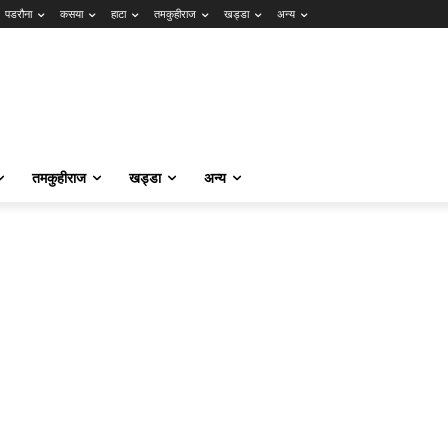
पडरौना
कसया
हाटा
तमकुहीराज
खड्डा
अन्य
तमकुहीराज
खड्डा
अन्य