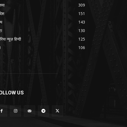
सया
309
रदेश
151
्य
143
टा
130
रिया न्यूज़ हिन्दी
125
श
106
OLLOW US