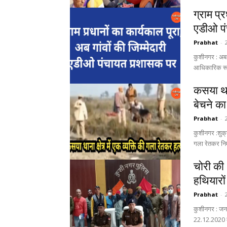
ग्राम प्र
एडीओ प
Prabhat
-
कुशीनगर : अब 
आधिकारिक रूप 
कसया थान
बेचने का
Prabhat
-
कुशीनगर :शुक्र
गला रेतकर निर्
चोरी की
हथियारों
Prabhat
-
कुशीनगर : जनपद
22.12.2020 क