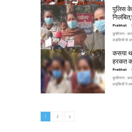
पुलिस क
निलंबित
Prabhat
-
कुशीनगर : कसय
लड़कियों से 
कसया था
हरकत कर
Prabhat
-
कुशीनगर : कसय
लड़कियों ने अ
1
2