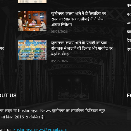
क
प्
कुशीनगर: कसया थाने में दो सिपाहियों पर
सख्त कार्रवाई के बाद डीआईजी ने किया
अन
औचक निरीक्षण
हा
05/08/2026
देव
कुशीनगर: कसया थाने के सिपाही पर ढाबा
 पर
संचालक से लड़की की डिमांड और मारपीट पर
दे
बड़ी कार्यवाही
05/08/2026
OUT US
F
गर लाइव या Kushinagar News कुशीनगर का लोकप्रिय डिजिटल न्यूज़
ल, जो विगत 2016 से संचलित है।
act us:
kushinagarnews@gmail.com