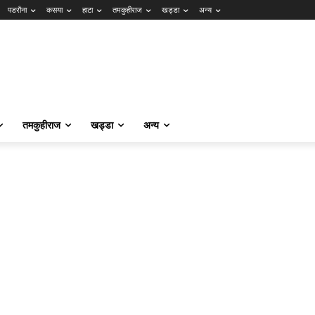
पडरौना
कसया
हाटा
तमकुहीराज
खड्डा
अन्य
तमकुहीराज
खड्डा
अन्य