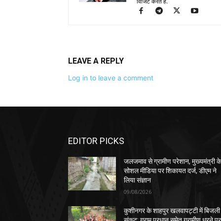
विजिट करते है.
LEAVE A REPLY
Log in to leave a comment
EDITOR PICKS
जलजमाव से ग्रामीण परेशान, मुख्यमंत्री क
सोशल मीडिया पर शिकायत दर्ज, डीएम ने
लिया संज्ञान
09/08/2026
कुशीनगर के शाहपुर खलवापट्टी में बिजली
संकट: ग्राम प्रधान समेत ग्रामीण धरने प