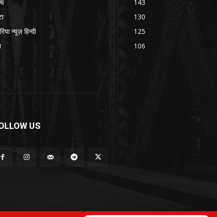
्य
143
टा
130
रिया न्यूज़ हिन्दी
125
श
106
OLLOW US