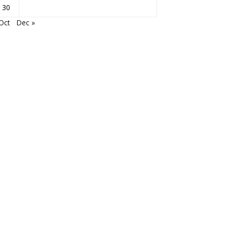
30
Oct
Dec »