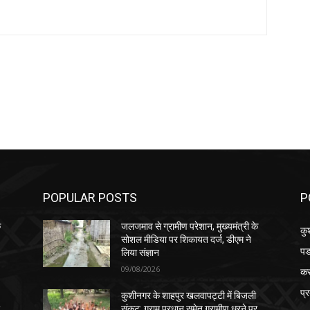
POPULAR POSTS
P
े
जलजमाव से ग्रामीण परेशान, मुख्यमंत्री के
कु
सोशल मीडिया पर शिकायत दर्ज, डीएम ने
पड
लिया संज्ञान
09/08/2026
क
प्
कुशीनगर के शाहपुर खलवापट्टी में बिजली
र
संकट: ग्राम प्रधान समेत ग्रामीण धरने पर