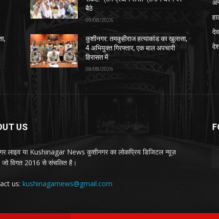
अन
बैठे
हा
09/08/2026
देव
सा,
कुशीनगर: तमकुहीराज हत्याकांड का खुलासा,
दे
4 अभियुक्त गिरफ्तार, एक बाल अपचारी
हिरासत में
08/08/2026
OUT US
F
गर लाइव या Kushinagar News कुशीनगर का लोकप्रिय डिजिटल न्यूज़
ल, जो विगत 2016 से संचलित है।
act us:
kushinagarnews@gmail.com