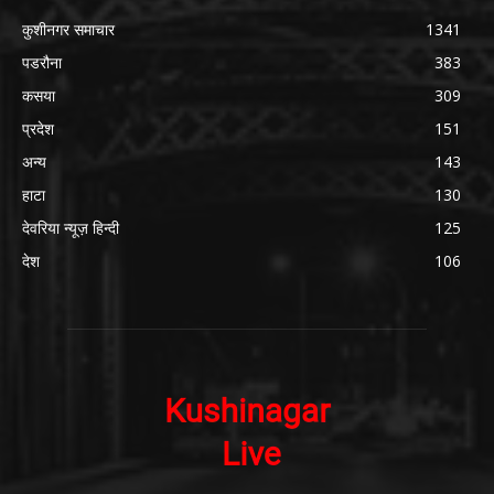
कुशीनगर समाचार
1341
पडरौना
383
कसया
309
प्रदेश
151
अन्य
143
हाटा
130
देवरिया न्यूज़ हिन्दी
125
देश
106