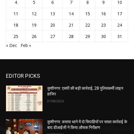
4
5
6
7
8
9
10
11
12
13
14
15
16
17
18
19
20
21
22
23
24
25
26
27
28
29
30
31
« Dec
Feb »
EDITOR PICKS
कुशीनगर: एसपी की बड़ी कार्रवाई, 28 पुलिसकर्मी लाइन
हाजिर
07/08/2026
कुशीनगर: कसया थाने में दो सिपाहियों पर सख्त कार्रवाई के
बाद डीआईजी ने किया औचक निरीक्षण