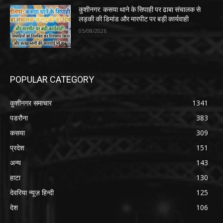
कुशीनगर: कसया थाने के सिपाही पर ढाबा संचालक से
लड़की की डिमांड और मारपीट पर बड़ी कार्यवाही
05/08/2026
POPULAR CATEGORY
कुशीनगर समाचार
1341
पडरौना
383
कसया
309
प्रदेश
151
अन्य
143
हाटा
130
देवरिया न्यूज़ हिन्दी
125
देश
106