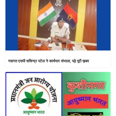
नवागत एसपी सचिन्द्र पटेल ने कार्यभार संभाला, पढ़े पूरी ख़बर