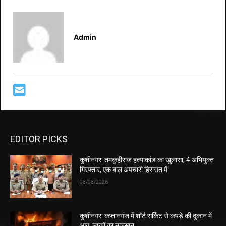
Admin
EDITOR PICKS
कुशीनगर: तमकुहीराज हत्याकांड का खुलासा, 4 अभियुक्त
गिरफ्तार, एक बाल अपचारी हिरासत में
08/08/2026
कुशीनगर: कप्तानगंज में शॉर्ट सर्किट से कपड़े की दुकान में
आग, लाखों का नुकसान