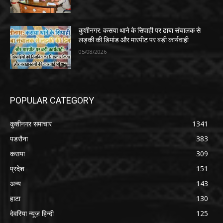
कुशीनगर: कसया थाने के सिपाही पर ढाबा संचालक से
लड़की की डिमांड और मारपीट पर बड़ी कार्यवाही
05/08/2026
POPULAR CATEGORY
कुशीनगर समाचार
1341
पडरौना
383
कसया
309
प्रदेश
151
अन्य
143
हाटा
130
देवरिया न्यूज़ हिन्दी
125