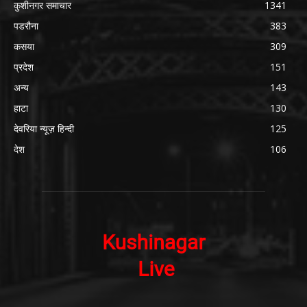
कुशीनगर समाचार
1341
पडरौना
383
कसया
309
प्रदेश
151
अन्य
143
हाटा
130
देवरिया न्यूज़ हिन्दी
125
देश
106