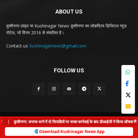
ABOUT US
कुशीनगर लाइव या Kushinagar News कुशीनगर का लोकप्रिय डिजिटल न्यूज़
पोर्टल, जो विगत 2016 से संचलित है।
Contact us:
kushinagarnews@gmail.com
FOLLOW US
© Kushinagar Live - 2022
×
|
कुशीनगर: कसया थाने में दो सिपाहियों पर सख्त कार्रवाई के बाद डीआईजी ने किया औचक निरीक्षण
Home
About us
Privacy Policy
Contact us
Download Kushinagar News App