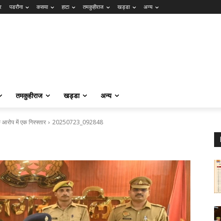
र
पडरौना
कसया
हाटा
तमकुहीराज
खड्डा
अन्य
तमकुहीराज
खड्डा
अन्य
े आरोप में एक गिरफ्तार
20250723_092848