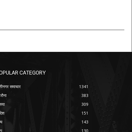
OPULAR CATEGORY
शीनगर समाचार
1341
रौना
383
सया
309
रदेश
151
्य
143
टा
130