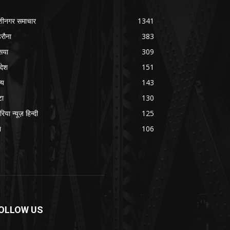
शीनगर समाचार
1341
रौना
383
सया
309
रदेश
151
्य
143
टा
130
रिया न्यूज़ हिन्दी
125
श
106
OLLOW US