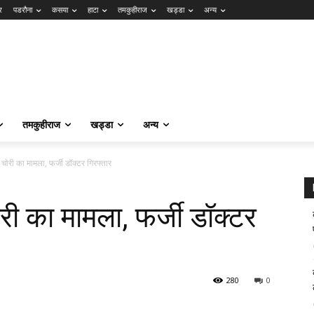
र
पडरौना
कसया
हाटा
तमकुहीराज
खड्डा
अन्य
तमकुहीराज
खड्डा
अन्य
चोरी का मामला, फर्जी डॉक्टर गिरफ्तार
री का मामला, फर्जी डॉक्टर
280
0