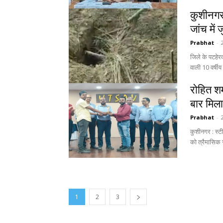
कुशीनगर
जांच में 
Prabhat
-
जिले के पटहेरव
वाली 10 वर्षीय
रोहित शर्
बार मिल
Prabhat
-
कुशीनगर : स्ट
को त्रैमासिक से
1
2
3