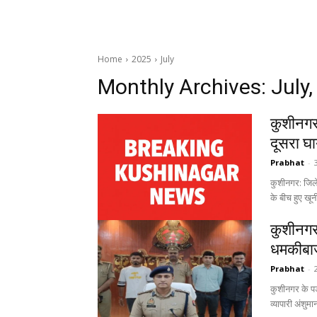
Home
2025
July
Monthly Archives: July
कुशीनगर 
दूसरा घ
Prabhat
-
कुशीनगर: जिले 
के बीच हुए खूनी 
कुशीनगर:
धमकीबाज
Prabhat
-
कुशीनगर के पड
व्यापारी अंशुमा