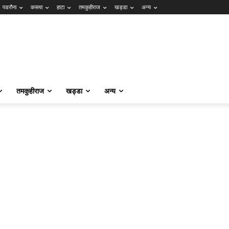
पडरौना
कसया
हाटा
तमकुहीराज
खड्डा
अन्य
तमकुहीराज
खड्डा
अन्य