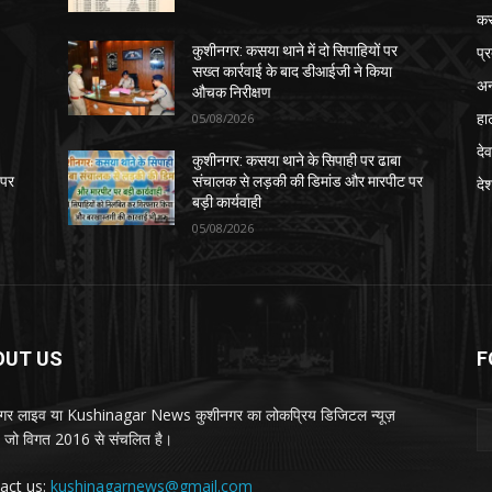
क
प्
कुशीनगर: कसया थाने में दो सिपाहियों पर
सख्त कार्रवाई के बाद डीआईजी ने किया
अन
औचक निरीक्षण
हा
05/08/2026
देव
कुशीनगर: कसया थाने के सिपाही पर ढाबा
 पर
संचालक से लड़की की डिमांड और मारपीट पर
दे
बड़ी कार्यवाही
05/08/2026
OUT US
F
गर लाइव या Kushinagar News कुशीनगर का लोकप्रिय डिजिटल न्यूज़
ल, जो विगत 2016 से संचलित है।
act us:
kushinagarnews@gmail.com