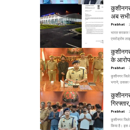
कुशीनगर 
अब सभी म
Prabhat
-
भारत सरकार क
एयरोड्रोम लाइसे
कुशीनगर:
के आरोप 
Prabhat
-
कुशीनगर जिले
भगाने, उसका धर
कुशीनगर 
गिरफ्ता
Prabhat
-
कुशीनगर जिले म
किया ह