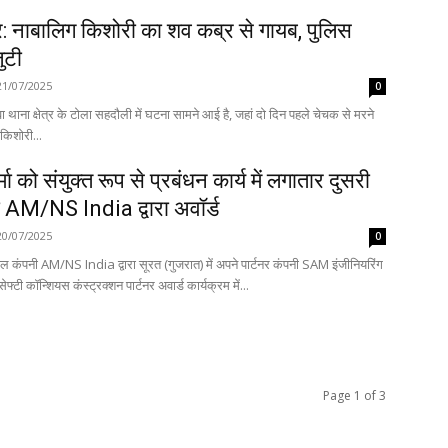
: नाबालिग किशोरी का शव कब्र से गायब, पुलिस
जुटी
21/07/2025
0
ा थाना क्षेत्र के टोला सहदौली में घटना सामने आई है, जहां दो दिन पहले चेचक से मरने
 किशोरी...
मा को संयुक्त रूप से प्रबंधन कार्य में लगातार दुसरी
ा AM/NS India द्वारा अवॉर्ड
20/07/2025
0
ील कंपनी AM/NS India द्वारा सूरत (गुजरात) में अपने पार्टनर कंपनी SAM इंजीनियरिंग
फ्टी कॉन्शियस कंस्ट्रक्शन पार्टनर अवार्ड कार्यक्रम में...
Page 1 of 3