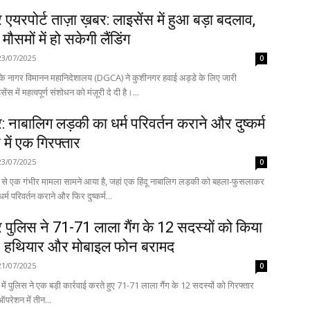
एयरपोर्ट ताज़ा ख़बर: लाइसेंस में हुआ बड़ा बदलाव,
ौसमों में हो सकेगी लैंडिंग
23/07/2025
0
े नागर विमानन महानिदेशालय (DGCA) ने कुशीनगर हवाई अड्डे के लिए जारी
ंस में महत्वपूर्ण संशोधन को मंज़ूरी दे दी है।...
 नाबालिग लड़की का धर्म परिवर्तन कराने और दुष्कर्म
में एक गिरफ्तार
23/07/2025
0
 से एक गंभीर मामला सामने आया है, जहां एक हिंदू नाबालिग लड़की को बहला-फुसलाकर
्म परिवर्तन कराने और फिर दुष्कर्म...
पुलिस ने 71-71 लाला गैंग के 12 सदस्यों को किया
र, हथियार और मोबाइल फोन बरामद
21/07/2025
0
ें पुलिस ने एक बड़ी कार्रवाई करते हुए 71-71 लाला गैंग के 12 सदस्यों को गिरफ्तार
ै। इस ऑपरेशन में तीन...