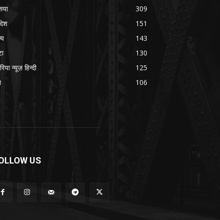
सया
309
रदेश
151
्य
143
टा
130
रिया न्यूज़ हिन्दी
125
श
106
OLLOW US