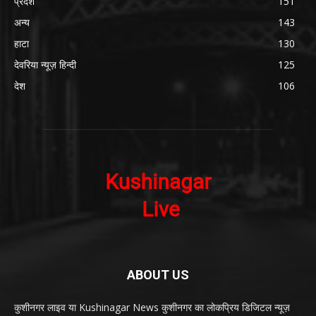
प्रदेश
151
अन्य
143
हाटा
130
देवरिया न्यूज़ हिन्दी
125
देश
106
ABOUT US
कुशीनगर लाइव या Kushinagar News कुशीनगर का लोकप्रिय डिजिटल न्यूज़