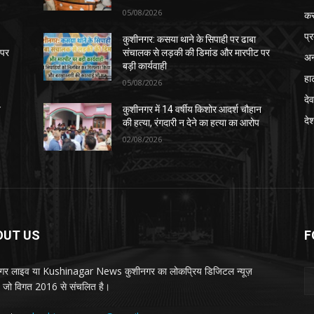
05/08/2026
क
प्
कुशीनगर: कसया थाने के सिपाही पर ढाबा
 पर
संचालक से लड़की की डिमांड और मारपीट पर
अन
बड़ी कार्यवाही
हा
05/08/2026
देव
न
कुशीनगर में 14 वर्षीय किशोर आदर्श चौहान
दे
की हत्या, रंगदारी न देने का हत्या का आरोप
02/08/2026
OUT US
F
गर लाइव या Kushinagar News कुशीनगर का लोकप्रिय डिजिटल न्यूज़
ल, जो विगत 2016 से संचलित है।