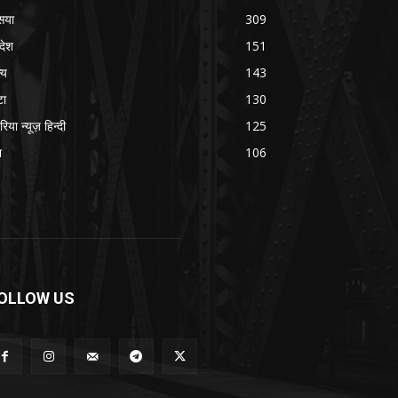
सया
309
रदेश
151
्य
143
टा
130
रिया न्यूज़ हिन्दी
125
श
106
OLLOW US