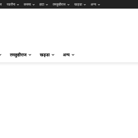
ार
पडरौना
कसया
हाटा
तमकुहीराज
खड्डा
अन्य
तमकुहीराज
खड्डा
अन्य