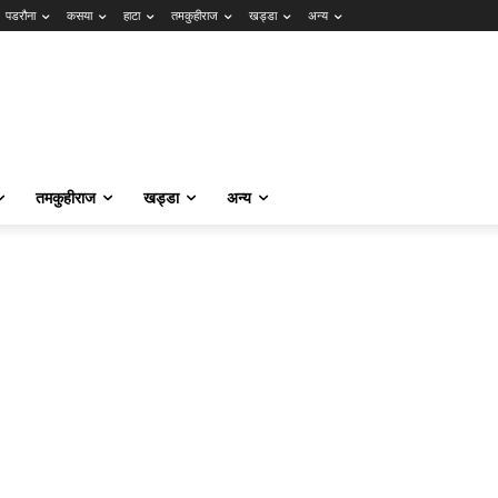
पडरौना
कसया
हाटा
तमकुहीराज
खड्डा
अन्य
तमकुहीराज
खड्डा
अन्य