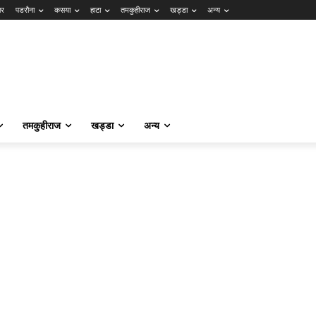
ार
पडरौना
कसया
हाटा
तमकुहीराज
खड्डा
अन्य
तमकुहीराज
खड्डा
अन्य