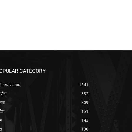
OPULAR CATEGORY
शीनगर समाचार
1341
रौना
382
सया
309
रदेश
151
्य
143
टा
130