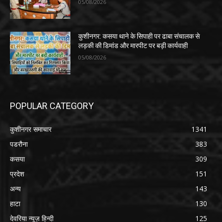
05/08/2026
कुशीनगर: कसया थाने के सिपाही पर ढाबा संचालक से
लड़की की डिमांड और मारपीट पर बड़ी कार्यवाही
05/08/2026
POPULAR CATEGORY
कुशीनगर समाचार
1341
पडरौना
383
कसया
309
प्रदेश
151
अन्य
143
हाटा
130
देवरिया न्यूज़ हिन्दी
125