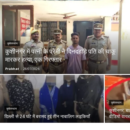
कुबेरस्थान
कुशीनगर में पत्नी के प्रेमी ने दिनदहाड़े पति की चाकू
मारकर हत्या, एक गिरफ्तार
Prabhat
-
28/07/2026
कुबेरस्थान
कुबेरस्थान
कुशीनगर: बा
दिल्ली से 24 घंटे में बरामद हुई तीन नाबालिग लड़कियाँ
वीडियो वायरल