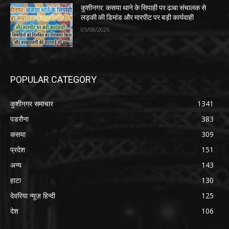
कुशीनगर: कसया थाने के सिपाही पर ढाबा संचालक से
लड़की की डिमांड और मारपीट पर बड़ी कार्यवाही
05/08/2026
POPULAR CATEGORY
कुशीनगर समाचार
1341
पडरौना
383
कसया
309
प्रदेश
151
अन्य
143
हाटा
130
देवरिया न्यूज़ हिन्दी
125
देश
106