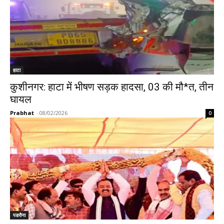
हाटा
कुशीनगर: हाटा में भीषण सड़क हादसा, 03 की मौ*त, तीन
घायल
Prabhat
-
08/02/2026
0
पडरौना