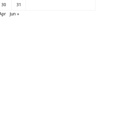
30
31
Apr
Jun »