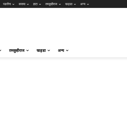
पडरौना
कसया
हाटा
तमकुहीराज
खड्डा
अन्य
तमकुहीराज
खड्डा
अन्य