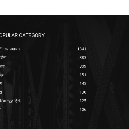
OPULAR CATEGORY
शीनगर समाचार
1341
रौना
383
सया
309
रदेश
151
्य
143
टा
130
रिया न्यूज़ हिन्दी
125
श
106