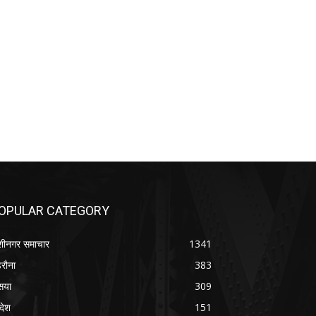
OPULAR CATEGORY
शीनगर समाचार
1341
रौना
383
सया
309
रदेश
151