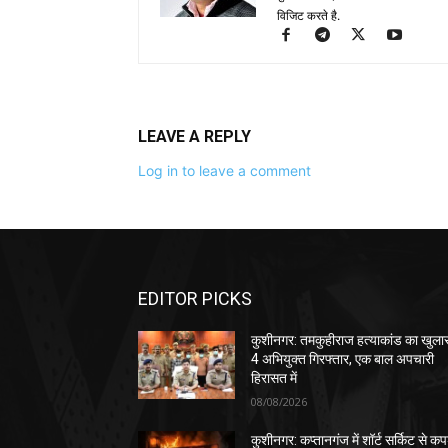
विजिट करते है.
LEAVE A REPLY
Log in to leave a comment
EDITOR PICKS
कुशीनगर: तमकुहीराज हत्याकांड का खुला
4 अभियुक्त गिरफ्तार, एक बाल अपचारी
हिरासत में
08/08/2026
कुशीनगर: कप्तानगंज में शॉर्ट सर्किट से कपड