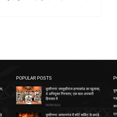
POPULAR POSTS
P
सा,
कुशीनगर: तमकुहीराज हत्याकांड का खुलासा,
कु
4 अभियुक्त गिरफ्तार, एक बाल अपचारी
पड
हिरासत में
08/08/2026
क
प्
़े
कुशीनगर: कप्तानगंज में शॉर्ट सर्किट से कपड़े