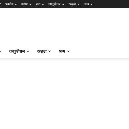
र
पडरौना
कसया
हाटा
तमकुहीराज
खड्डा
अन्य
तमकुहीराज
खड्डा
अन्य