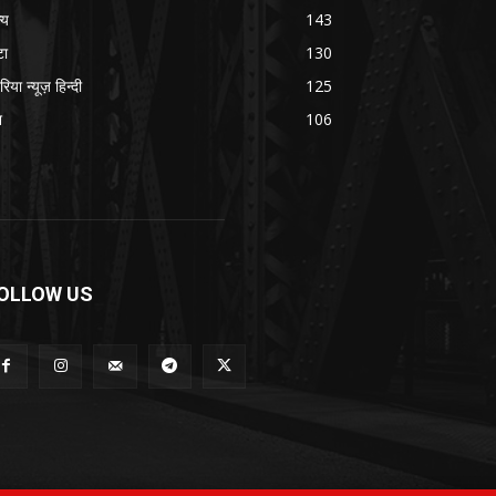
्य
143
टा
130
रिया न्यूज़ हिन्दी
125
श
106
OLLOW US