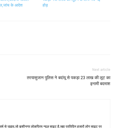
ल,जांच के आदेश
होड़
Next article
तरयासुजान पुलिस ने बदांयू से पकड़ा 23 लाख की लूट का
इनामी बदमाश
 से जुडाव,जो कुशीनगर लोकप्रिय न्यूज़ साइट है.जहा प्रतिदिन हजारों लोग साइट पर