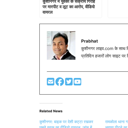
कुशीनगर में युवकों के सक्रीय गिरोह
पर मारपीट व लूट का आरोप, वीडियो
वायरल
Prabhat
कुशीनगर लाइव.com के साथ विग
प्रतिदिन हजारों लोग साइट पर 
Related News
कुशीनगर: बाइक पर देशी कट्टा रखकर
रामकोला थाना गय
घूमते युवक का वीडियो वायरल, जांच में
लगाया पीटने क