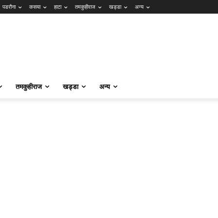
पडरौना
कसया
हाटा
तमकुहीराज
खड्डा
अन्य
तमकुहीराज
खड्डा
अन्य