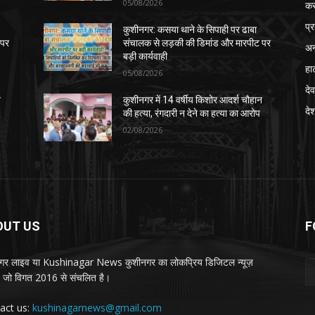
05/08/2026
क
प्
कुशीनगर: कसया थाने के सिपाही पर ढाबा
 पर
संचालक से लड़की की डिमांड और मारपीट पर
अन
बड़ी कार्यवाही
हा
05/08/2026
देव
न
कुशीनगर में 14 वर्षीय किशोर आदर्श चौहान
दे
की हत्या, रंगदारी न देने का हत्या का आरोप
02/08/2026
OUT US
F
गर लाइव या Kushinagar News कुशीनगर का लोकप्रिय डिजिटल न्यूज़
ल, जो विगत 2016 से संचलित है।
act us:
kushinagarnews@gmail.com