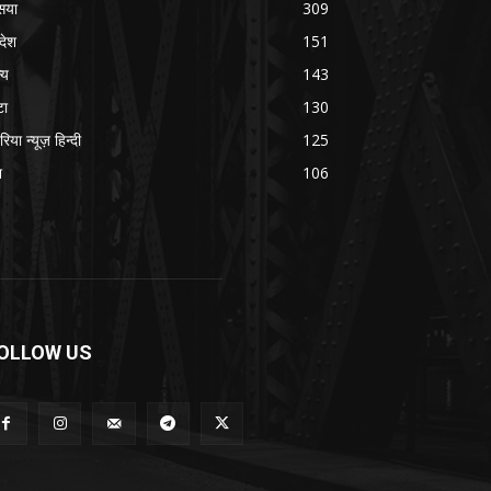
सया
309
रदेश
151
्य
143
टा
130
रिया न्यूज़ हिन्दी
125
श
106
OLLOW US