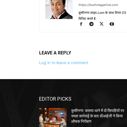
https://kushinagarlive.com
कुशीनगर लाइव.com के साथ विगत 05 वर्ष
विजिट करते है.
LEAVE A REPLY
Log in to leave a comment
EDITOR PICKS
कुशीनगर: कसया थाने में दो सिपाहियों पर
सख्त कार्रवाई के बाद डीआईजी ने किया
औचक निरीक्षण