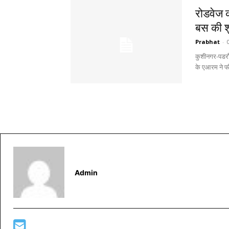
रोडवेज 
बस की 
Prabhat
-
कुशीनगर-पडरौ
Admin