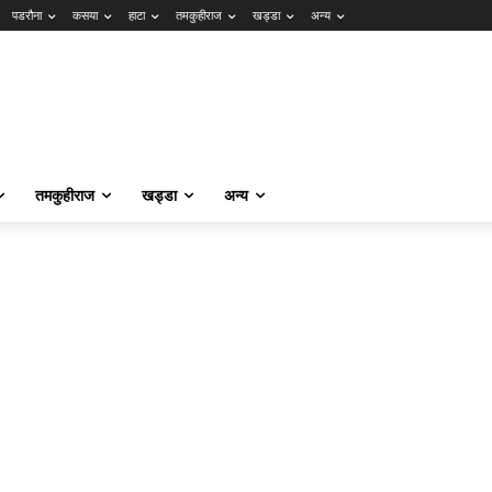
पडरौना
कसया
हाटा
तमकुहीराज
खड्डा
अन्य
तमकुहीराज
खड्डा
अन्य