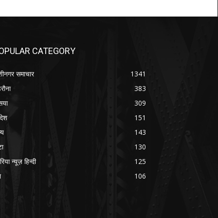
OPULAR CATEGORY
शीनगर समाचार
1341
रौना
383
सया
309
रदेश
151
्य
143
टा
130
रिया न्यूज़ हिन्दी
125
श
106