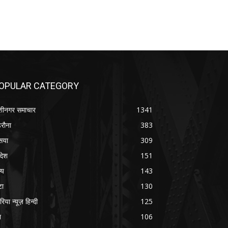
OPULAR CATEGORY
शीनगर समाचार
1341
रौना
383
सया
309
रदेश
151
्य
143
टा
130
रिया न्यूज़ हिन्दी
125
श
106