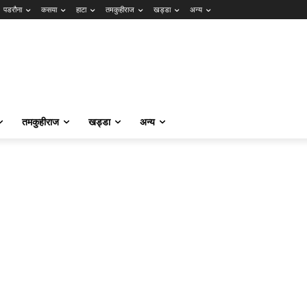
पडरौना
कसया
हाटा
तमकुहीराज
खड्डा
अन्य
तमकुहीराज
खड्डा
अन्य