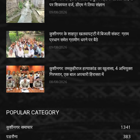
पर शिकायत दर्ज, डीएम ने लिया संज्ञान
09/08/2026
कुशीनगर के शाहपुर खलवापट्टी में बिजली संकट: ग्राम
प्रधान समेत ग्रामीण धरने पर बैठे
09/08/2026
कुशीनगर: तमकुहीराज हत्याकांड का खुलासा, 4 अभियुक्त
गिरफ्तार, एक बाल अपचारी हिरासत में
08/08/2026
POPULAR CATEGORY
कुशीनगर समाचार
1341
पडरौना
383