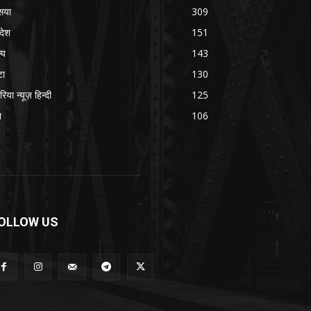
सया
309
रदेश
151
्य
143
टा
130
रिया न्यूज़ हिन्दी
125
श
106
OLLOW US