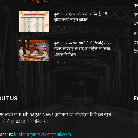
क
प्
कुशीनगर: एसपी की बड़ी कार्रवाई, 28
पुलिसकर्मी लाइन हाजिर
अन
07/08/2026
हा
देव
कुशीनगर: कसया थाने में दो सिपाहियों पर
सख्त कार्रवाई के बाद डीआईजी ने किया
दे
औचक निरीक्षण
05/08/2026
OUT US
F
गर लाइव या Kushinagar News कुशीनगर का लोकप्रिय डिजिटल न्यूज़
ल, जो विगत 2016 से संचलित है।
act us:
kushinagarnews@gmail.com