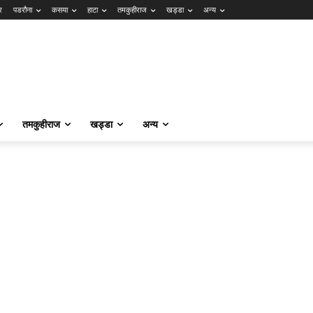
र
पडरौना
कसया
हाटा
तमकुहीराज
खड्डा
अन्य
तमकुहीराज
खड्डा
अन्य