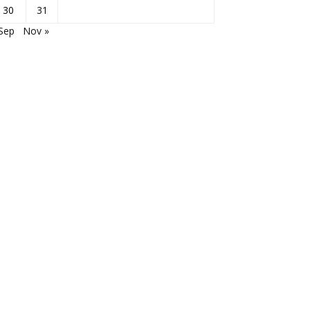
30
31
Sep
Nov »