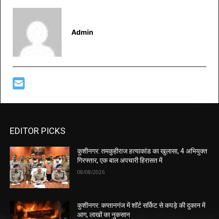
Admin
EDITOR PICKS
कुशीनगर: तमकुहीराज हत्याकांड का खुलासा, 4 अभियुक्त
गिरफ्तार, एक बाल अपचारी हिरासत में
08/08/2026
कुशीनगर: कप्तानगंज में शॉर्ट सर्किट से कपड़े की दुकान में
आग, लाखों का नुकसान