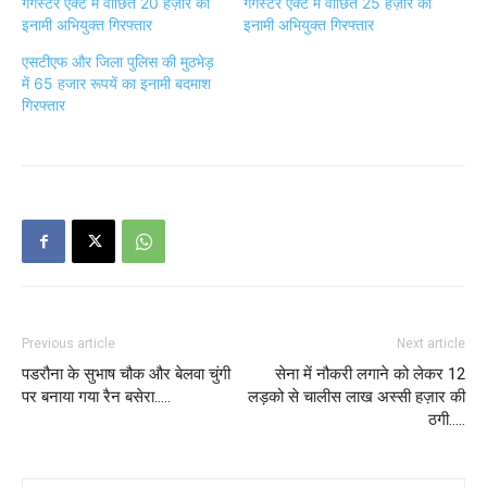
गैंगेस्टर एक्ट में वांछित 20 हज़ार का
गैंगेस्टर एक्ट में वांछित 25 हज़ार का
इनामी अभियुक्त गिरफ्तार
इनामी अभियुक्त गिरफ्तार
एसटीएफ और जिला पुलिस की मुठभेड़
में 65 हजार रूपयें का इनामी बदमाश
गिरफ्तार
Previous article
Next article
पडरौना के सुभाष चौक और बेलवा चुंगी
सेना में नौकरी लगाने को लेकर 12
पर बनाया गया रैन बसेरा…..
लड़को से चालीस लाख अस्सी हज़ार की
ठगी…..