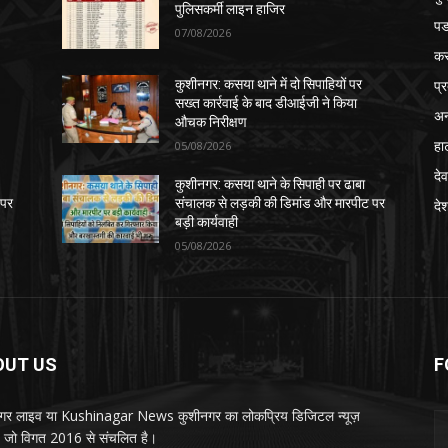
पुलिसकर्मी लाइन हाजिर
पड
07/08/2026
क
प्
कुशीनगर: कसया थाने में दो सिपाहियों पर
सख्त कार्रवाई के बाद डीआईजी ने किया
अन
औचक निरीक्षण
हा
05/08/2026
देव
कुशीनगर: कसया थाने के सिपाही पर ढाबा
 पर
संचालक से लड़की की डिमांड और मारपीट पर
दे
बड़ी कार्यवाही
05/08/2026
OUT US
F
गर लाइव या Kushinagar News कुशीनगर का लोकप्रिय डिजिटल न्यूज़
ल, जो विगत 2016 से संचलित है।