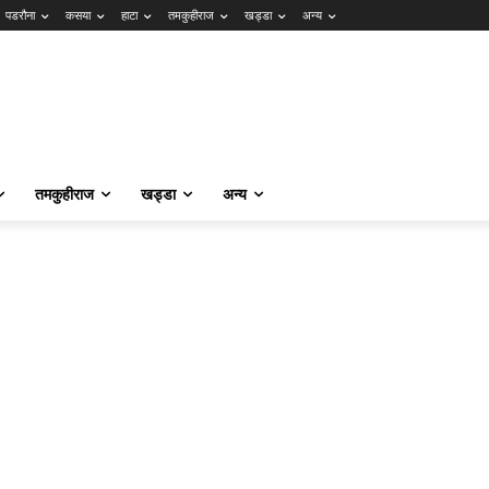
पडरौना
कसया
हाटा
तमकुहीराज
खड्डा
अन्य
तमकुहीराज
खड्डा
अन्य