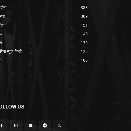
रौना
383
सया
309
रदेश
151
्य
143
टा
130
रिया न्यूज़ हिन्दी
125
श
106
OLLOW US