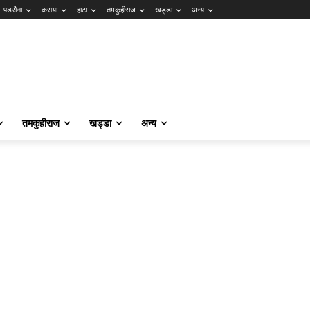
पडरौना
कसया
हाटा
तमकुहीराज
खड्डा
अन्य
तमकुहीराज
खड्डा
अन्य