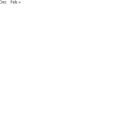
 Dec
Feb »