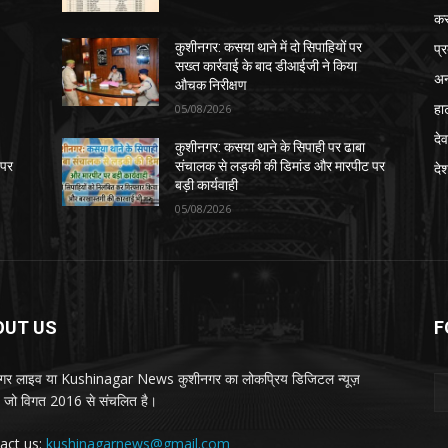
क
प्
कुशीनगर: कसया थाने में दो सिपाहियों पर
सख्त कार्रवाई के बाद डीआईजी ने किया
अन
औचक निरीक्षण
हा
05/08/2026
देव
कुशीनगर: कसया थाने के सिपाही पर ढाबा
 पर
संचालक से लड़की की डिमांड और मारपीट पर
दे
बड़ी कार्यवाही
05/08/2026
OUT US
F
गर लाइव या Kushinagar News कुशीनगर का लोकप्रिय डिजिटल न्यूज़
ल, जो विगत 2016 से संचलित है।
act us:
kushinagarnews@gmail.com