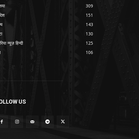
सया
309
रदेश
151
्य
143
टा
130
रिया न्यूज़ हिन्दी
125
श
106
OLLOW US