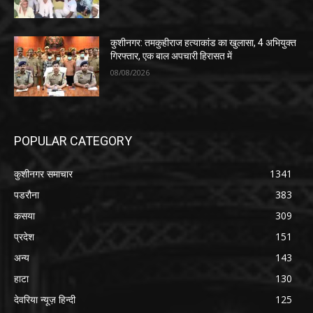
कुशीनगर: तमकुहीराज हत्याकांड का खुलासा, 4 अभियुक्त
गिरफ्तार, एक बाल अपचारी हिरासत में
08/08/2026
POPULAR CATEGORY
कुशीनगर समाचार
1341
पडरौना
383
कसया
309
प्रदेश
151
अन्य
143
हाटा
130
देवरिया न्यूज़ हिन्दी
125