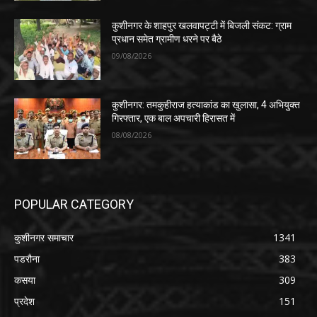
कुशीनगर के शाहपुर खलवापट्टी में बिजली संकट: ग्राम
प्रधान समेत ग्रामीण धरने पर बैठे
09/08/2026
कुशीनगर: तमकुहीराज हत्याकांड का खुलासा, 4 अभियुक्त
गिरफ्तार, एक बाल अपचारी हिरासत में
08/08/2026
POPULAR CATEGORY
कुशीनगर समाचार
1341
पडरौना
383
कसया
309
प्रदेश
151