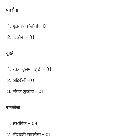
पडरौना
भूतनाथ कॉलोनी – 01
पडरौना – 01
दुदही
रकबा दुलमा पट्टी – 01
अहिरौली – 01
जंगल लुहठहा – 01
रामकोला
लक्ष्मीगंज – 04
सीएचसी रामकोला – 01