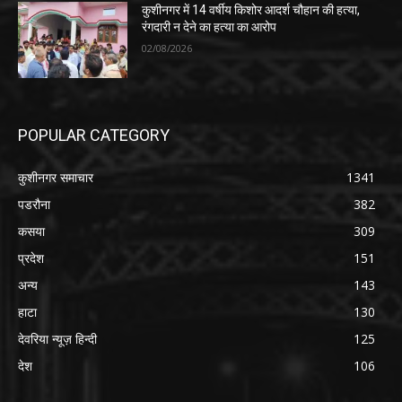
कुशीनगर में 14 वर्षीय किशोर आदर्श चौहान की हत्या,
रंगदारी न देने का हत्या का आरोप
02/08/2026
POPULAR CATEGORY
कुशीनगर समाचार
1341
पडरौना
382
कसया
309
प्रदेश
151
अन्य
143
हाटा
130
देवरिया न्यूज़ हिन्दी
125
देश
106