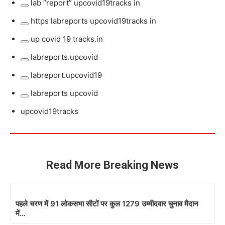
http
lab “report” upcovid19tracks in
term:
Remove
labreports
http
https labreports upcovid19tracks in
term:
upcovid19tracks
Remove
//labreports.upcovid19tracks.in
lab
up covid 19 tracks.in
in
term:
Remove
“report”
https
labreports.upcovid
term:
upcovid19tracks
Remove
labreports
up
labreport.upcovid19
in
term:
upcovid19tracks
Remove
covid
labreports.upcovid
labreports upcovid
in
term:
19
Remove
labreport.upcovid19
upcovid19tracks
tracks.in
term:
labreports
upcovid
Read More Breaking News
पहले चरण में 91 लोकसभा सीटों पर कुल 1279 उम्मीदवार चुनाव मैदान
में…