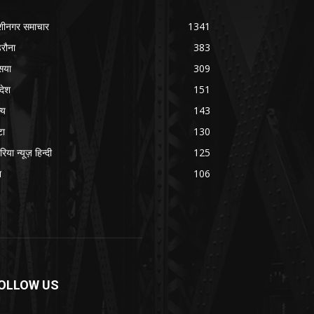
शीनगर समाचार
1341
रौना
383
सया
309
रदेश
151
्य
143
टा
130
रिया न्यूज़ हिन्दी
125
श
106
OLLOW US