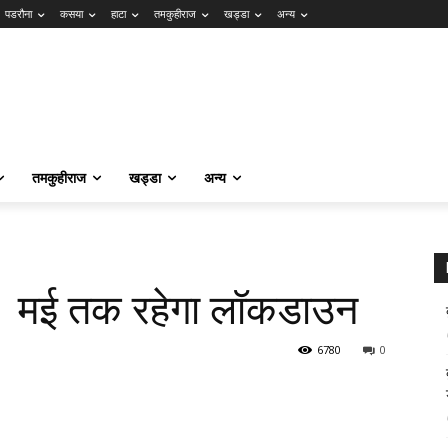
पडरौना
कसया
हाटा
तमकुहीराज
खड्डा
अन्य
तमकुहीराज
खड्डा
अन्य
31 मई तक रहेगा लॉकडाउन
6780
0