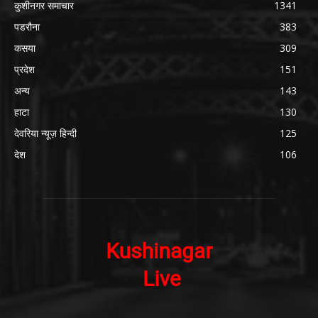
कुशीनगर समाचार
1341
पडरौना
383
कसया
309
प्रदेश
151
अन्य
143
हाटा
130
देवरिया न्यूज़ हिन्दी
125
देश
106