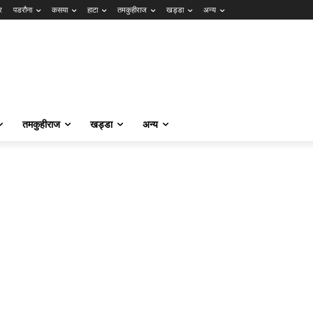
र
पडरौना
कसया
हाटा
तमकुहीराज
खड्डा
अन्य
तमकुहीराज
खड्डा
अन्य