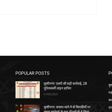
POPULAR POSTS
P
कुशीनगर: एसपी की बड़ी कार्रवाई, 28
कु
पुलिसकर्मी लाइन हाजिर
पड
07/08/2026
क
प्
कुशीनगर: कसया थाने में दो सिपाहियों पर
सख्त कार्रवाई के बाद डीआईजी ने किया