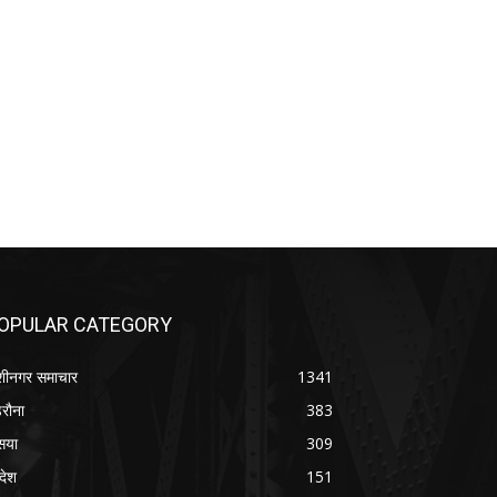
OPULAR CATEGORY
शीनगर समाचार
1341
रौना
383
सया
309
रदेश
151