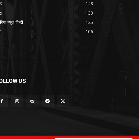
्य
143
टा
130
रिया न्यूज़ हिन्दी
125
श
106
OLLOW US