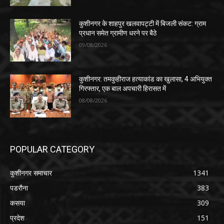
कुशीनगर के शाहपुर खलवापट्टी में बिजली संकट: ग्राम
प्रधान समेत ग्रामीण धरने पर बैठे
09/08/2026
कुशीनगर: तमकुहीराज हत्याकांड का खुलासा, 4 अभियुक्त
गिरफ्तार, एक बाल अपचारी हिरासत में
08/08/2026
POPULAR CATEGORY
कुशीनगर समाचार
1341
पडरौना
383
कसया
309
प्रदेश
151