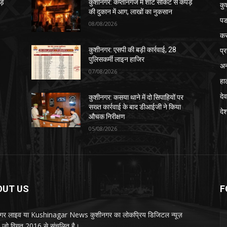
़े
कुशीनगर: कप्तानगंज में शॉर्ट सर्किट से कपड़े
कु
की दुकान में आग, लाखों का नुकसान
पड
08/08/2026
क
प्
कुशीनगर: एसपी की बड़ी कार्रवाई, 28
पुलिसकर्मी लाइन हाजिर
अन
07/08/2026
हा
देव
कुशीनगर: कसया थाने में दो सिपाहियों पर
सख्त कार्रवाई के बाद डीआईजी ने किया
दे
औचक निरीक्षण
05/08/2026
OUT US
F
गर लाइव या Kushinagar News कुशीनगर का लोकप्रिय डिजिटल न्यूज़
ल, जो विगत 2016 से संचलित है।