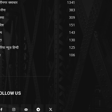
शीनगर समाचार
1341
रौना
383
सया
309
रदेश
151
्य
143
टा
130
रिया न्यूज़ हिन्दी
125
श
106
OLLOW US