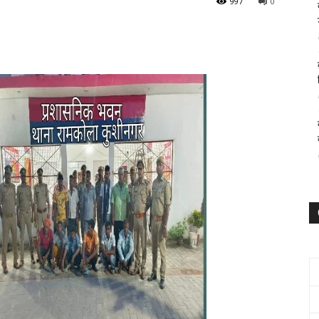
997
0