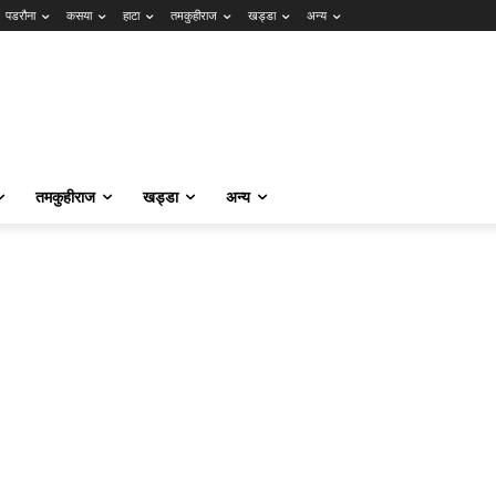
पडरौना
कसया
हाटा
तमकुहीराज
खड्डा
अन्य
तमकुहीराज
खड्डा
अन्य