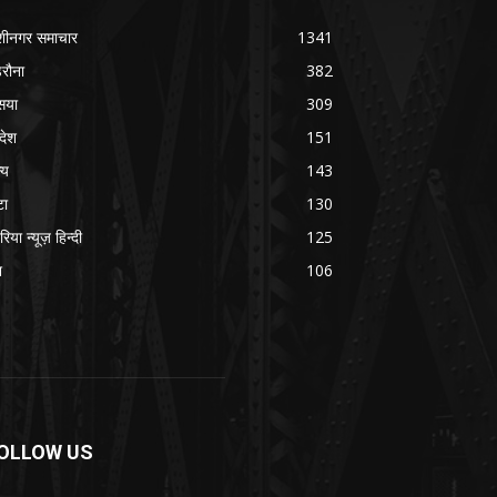
शीनगर समाचार
1341
रौना
382
सया
309
रदेश
151
्य
143
टा
130
रिया न्यूज़ हिन्दी
125
श
106
OLLOW US