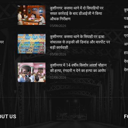
कुशीनगर: कसया थाने में दो सिपाहियों पर
कु
सख्त कार्रवाई के बाद डीआईजी ने किया
पड
औचक निरीक्षण
05/08/2026
क
प्
कुशीनगर: कसया थाने के सिपाही पर ढाबा
 पर
संचालक से लड़की की डिमांड और मारपीट पर
अन
बड़ी कार्यवाही
हा
05/08/2026
देव
न
कुशीनगर में 14 वर्षीय किशोर आदर्श चौहान
दे
की हत्या, रंगदारी न देने का हत्या का आरोप
02/08/2026
OUT US
F