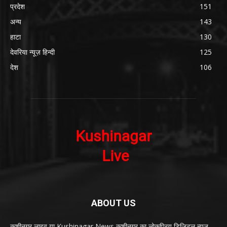
प्रदेश
151
अन्य
143
हाटा
130
देवरिया न्यूज़ हिन्दी
125
देश
106
ABOUT US
कुशीनगर लाइव या Kushinagar News कुशीनगर का लोकप्रिय डिजिटल न्यूज़