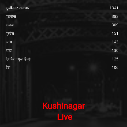
कुशीनगर समाचार
1341
पडरौना
383
कसया
309
प्रदेश
151
अन्य
143
हाटा
130
देवरिया न्यूज़ हिन्दी
125
देश
106