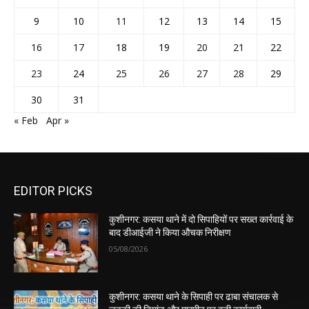
9
10
11
12
13
14
15
16
17
18
19
20
21
22
23
24
25
26
27
28
29
30
31
« Feb
Apr »
EDITOR PICKS
कुशीनगर: कसया थाने में दो सिपाहियों पर सख्त कार्रवाई के
बाद डीआईजी ने किया औचक निरीक्षण
05/08/2026
कुशीनगर: कसया थाने के सिपाही पर ढाबा संचालक से