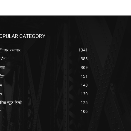
OPULAR CATEGORY
शीनगर समाचार
1341
रौना
383
सया
309
रदेश
151
्य
143
टा
130
रिया न्यूज़ हिन्दी
125
श
106