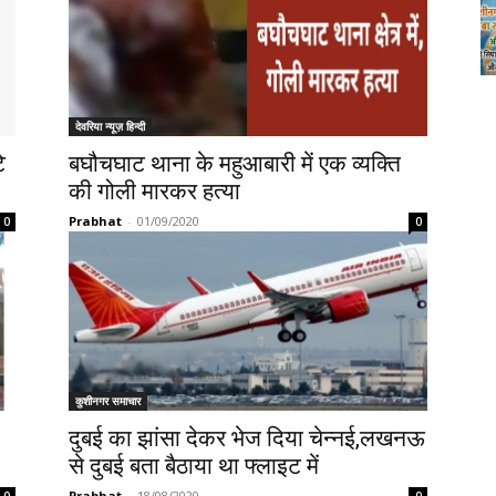
देवरिया न्यूज़ हिन्दी
े
बघौचघाट थाना के महुआबारी में एक व्यक्ति
की गोली मारकर हत्या
Prabhat
-
01/09/2020
0
0
कुशीनगर समाचार
दुबई का झांसा देकर भेज दिया चेन्नई,लखनऊ
से दुबई बता बैठाया था फ्लाइट में
Prabhat
-
18/08/2020