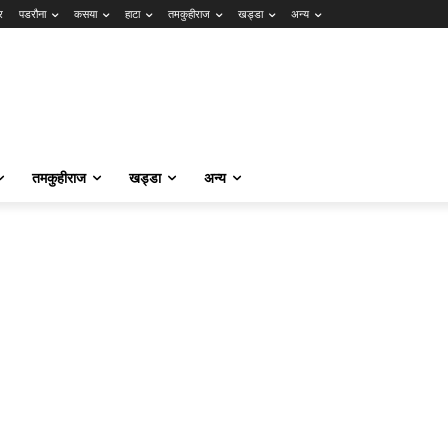
र
पडरौना
कसया
हाटा
तमकुहीराज
खड्डा
अन्य
तमकुहीराज
खड्डा
अन्य