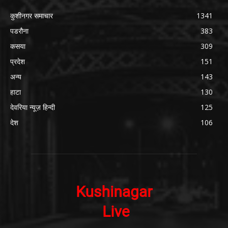
कुशीनगर समाचार
1341
पडरौना
383
कसया
309
प्रदेश
151
अन्य
143
हाटा
130
देवरिया न्यूज़ हिन्दी
125
देश
106