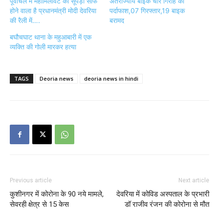
पूर्वांचल में महामिलावट का सूपड़ा साफ
अंतर्राज्यीय बाइक चोर गिरोह का
होने वाला है प्रधानमंत्री मोदी देवरिया
पर्दाफाश,07 गिरफ्तार,19 बाइक
की रैली में….
बरामद
बघौचघाट थाना के महुआबारी में एक
व्यक्ति की गोली मारकर हत्या
TAGS
Deoria news
deoria news in hindi
Previous article
Next article
कुशीनगर में कोरोना के 90 नये मामले,
देवरिया में कोविड अस्पताल के प्रभारी
सेवरही क्षेत्र से 15 केस
डॉ राजीव रंजन की कोरोना से मौत