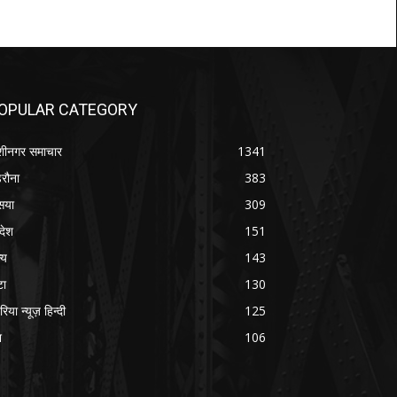
OPULAR CATEGORY
शीनगर समाचार
1341
रौना
383
सया
309
रदेश
151
्य
143
टा
130
रिया न्यूज़ हिन्दी
125
श
106