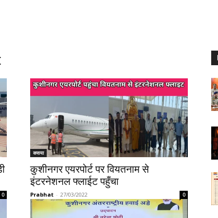
t
कसया
़ी
कुशीनगर एयरपोर्ट पर वियतनाम से
इंटरनेशनल फ्लाईट पहुँचा
Prabhat
-
27/03/2022
0
0