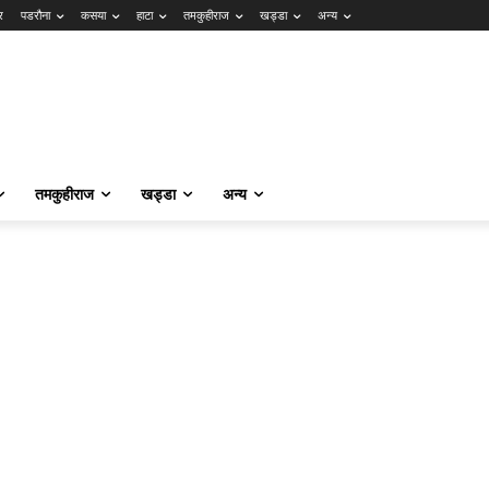
र
पडरौना
कसया
हाटा
तमकुहीराज
खड्डा
अन्य
तमकुहीराज
खड्डा
अन्य