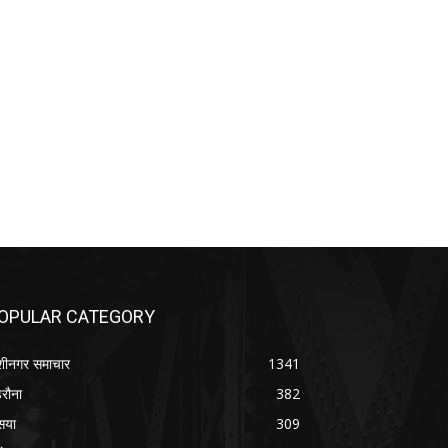
OPULAR CATEGORY
शीनगर समाचार
1341
रौना
382
सया
309