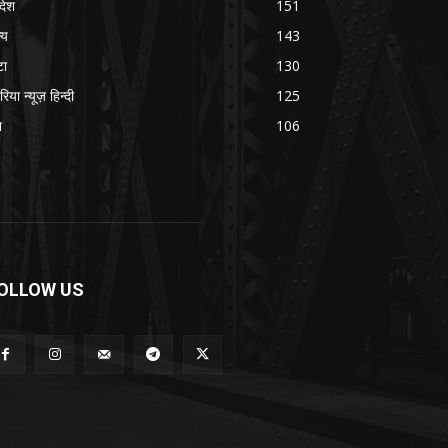
रदेश
151
्य
143
टा
130
रिया न्यूज़ हिन्दी
125
श
106
OLLOW US