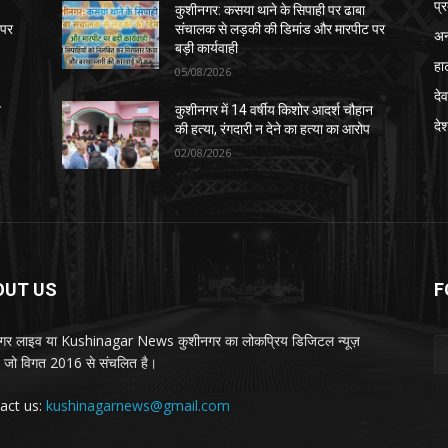
प्
कुशीनगर: कसया थाने के सिपाही पर ढाबा
 पर
संचालक से लड़की की डिमांड और मारपीट पर
अन
बड़ी कार्यवाही
हा
05/08/2026
देव
न
कुशीनगर में 14 वर्षीय किशोर आदर्श चौहान
दे
की हत्या, रंगदारी न देने का हत्या का आरोप
02/08/2026
OUT US
F
गर लाइव या Kushinagar News कुशीनगर का लोकप्रिय डिजिटल न्यूज़
ल, जो विगत 2016 से संचलित है।
act us:
kushinagarnews@gmail.com