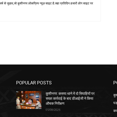
 से जुडाव,जो कुशीनगर लोकप्रिय न्यूज़ साइट है.जहा प्रतिदिन हजारों लोग साइट पर
POPULAR POSTS
P
कुशीनगर: कसया थाने में दो सिपाहियों पर
कु
सख्त कार्रवाई के बाद डीआईजी ने किया
पड
औचक निरीक्षण
05/08/2026
क