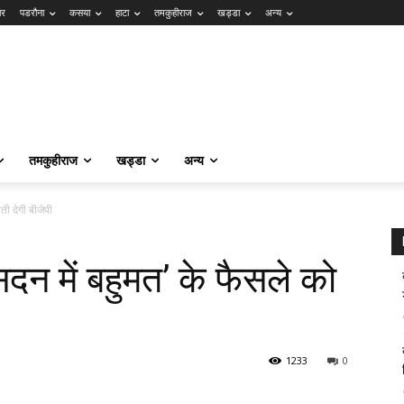
ार
पडरौना
कसया
हाटा
तमकुहीराज
खड्डा
अन्य
तमकुहीराज
खड्डा
अन्य
ती देगी बीजेपी
सदन में बहुमत’ के फैसले को
1233
0