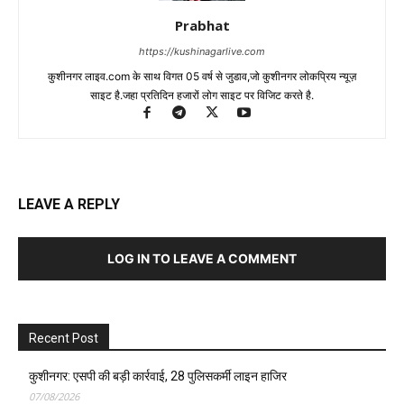
LOG IN TO LEAVE A COMMENT
Recent Post
कुशीनगर: एसपी की बड़ी कार्रवाई, 28 पुलिसकर्मी लाइन हाजिर
07/08/2026
कुशीनगर: कसया थाने में दो सिपाहियों पर सख्त कार्रवाई के बाद डीआईजी ने किया
औचक निरीक्षण
05/08/2026
कुशीनगर: कसया थाने के सिपाही पर ढाबा संचालक से लड़की की डिमांड और मारपीट
पर बड़ी कार्यवाही
05/08/2026
कुशीनगर में 14 वर्षीय किशोर आदर्श चौहान की हत्या, रंगदारी न देने का हत्या का आरोप
02/08/2026
कुशीनगर प्रशासन ने तहसील हाटा में 100 एकड़ सरकारी भूमि का किया पता, फर्जी