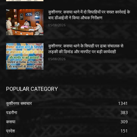
POPULAR CATEGORY
कुशीनगर समाचार
1341
पडरौना
383
कसया
309
प्रदेश
151
अन्य
143
हाटा
130
देवरिया न्यूज़ हिन्दी
125
देश
106