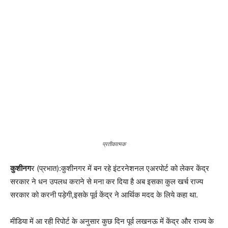
प्रतीकात्मक
कुशीनग
र (प्रभात):कुशीनगर में बन रहे इंटरनेशनल एअरपोर्ट को लेकर केंद्र
सरकार ने धन उपलध कराने से मना कर दिया है अब इसका कुल खर्च राज्य
सरकार को करनी पड़ेगी,इसके पूर्व केंद्र ने आर्थिक मदद के लिये कहा था.
मीडिया में आ रही रिपोर्ट के अनुसार कुछ दिन पूर्व लखनऊ में केंद्र और राज्य के
उच्चअधिकारियों की बैठक में केंद्र सरकार का पछ रखते हुये आधिकारी ने
कुशीनगर एअरपोर्ट निर्माण में केंद्र सरकार द्वारा धन उपल्ध कराने को लेकर
साफ मना कर दिया,जिससे अब एअरपोर्ट निर्माण का कार्य राज्य सरकार को अपने
बजट से ही कराना होगा.
हालाकि इस मामले में जिले व प्रदेश के अधिकारिओ का कहना है की केंद्र द्वारा
मना करने के बावजूद एअरपोर्ट कार्य पर कोई असर नहीं पड़ेगा कार्य सुचारू रूप से
चलेगा,तथा केंद्र से निर्माण शुरू होते समय टर्मिनल के लिये जो धन की मांग की
गयी थी वह मिलने की उम्मीद है.
गौरतलब है की कुछ दिन पूर्व हमने आपको ख़बर दि थी जिसमे सांसद राजेश