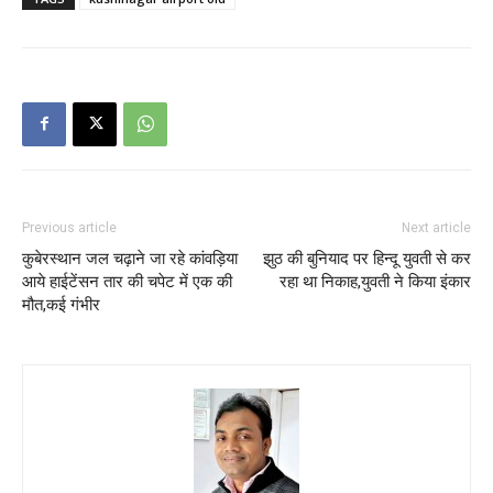
मौत,कई गंभीर
Prabhat
https://kushinagarlive.com
कुशीनगर लाइव.com के साथ विगत 05 वर्ष से जुडाव,जो कुशीनगर लोकप्रिय न्यूज़
साइट है.जहा प्रतिदिन हजारों लोग साइट पर विजिट करते है.
LEAVE A REPLY