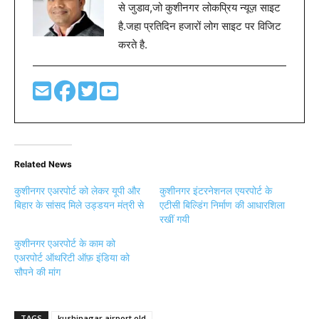
बिहार के सांसद मिले उड्डयन मंत्री से
एटीसी बिल्डिंग निर्माण की आधारशिला
रखीं गयी
कुशीनगर एअरपोर्ट के काम को
एअरपोर्ट ऑथरिटी ऑफ़ इंडिया को
सौपने की मांग
TAGS
kushinagar airport old
Previous article
Next article
कुबेरस्थान जल चढ़ाने जा रहे कांवड़िया
झुठ की बुनियाद पर हिन्दू युवती से कर
आये हाईटेंसन तार की चपेट में एक की
रहा था निकाह,युवती ने किया इंकार