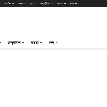
र
पडरौना
कसया
हाटा
तमकुहीराज
खड्डा
अन्य
तमकुहीराज
खड्डा
अन्य