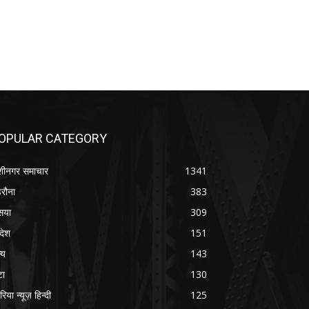
OPULAR CATEGORY
शीनगर समाचार
1341
रौना
383
सया
309
रदेश
151
्य
143
टा
130
रिया न्यूज़ हिन्दी
125